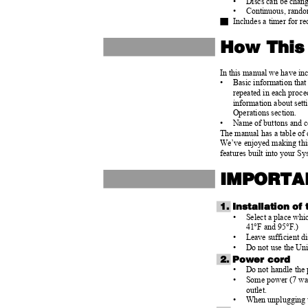
•
Discs can be chang
•
Continuous, rando
Includes a timer for r
How This
In this manual we have in
•
Basic information that
repeated in each proce
information about set
Operations section.
•
Name of buttons and co
The manual has a table of
We’ve enjoyed making this
features built into your S
IMPORTA
1. Installation o
•
Select a place whi
41°F and 95°F.)
•
Leave sufficient d
•
Do not use the Unit
2. Power cord
•
Do not handle the
•
Some power (7 watt
outlet.
•
When unplugging th