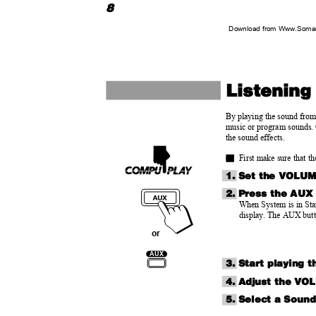
8
Download from Www.Soman
Listening
By playing the sound from
music or program sounds. 
the sound effects.
o
First make sure that t
1. Set the VOLUM
2. Press the AUX
When System is in Sta
display. The AUX butt
or
AUX
3. Start playing
4. Adjust the VOL
5. Select a Soun