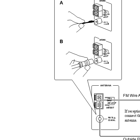
ANTENNA
A
GND
AM LOOP
AM EXT
FM 75
COAXIAL
ANTENNA
B
GND
AM LOOP
AM EXT
FM 75
COAXIAL
ANTENNA
FM Wire 
GND
AM LOOP
AM EXT
If recepti
connect t
FM 75
antenna.
COAXIAL
Outside 