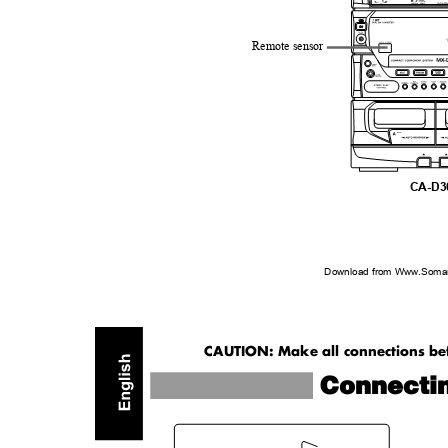
DISC
Remote sensor
CA-D
Download from Www.Soman
CAUTION: Make all connections bef
Connecti