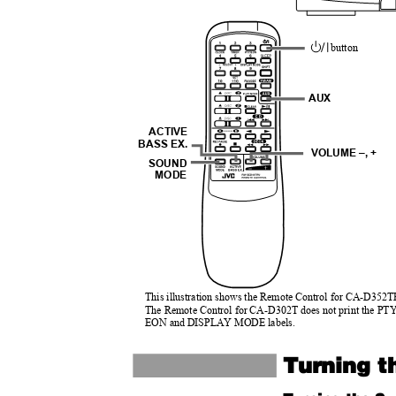
button
AUX
ACTIVE
BASS EX.
VOLUME –, +
SOUND
MODE
This illustration shows the Remote Control for CA-D352
The Remote Control for CA-D302T does not print the PT
EON and DISPLAY MODE labels.
Turning 