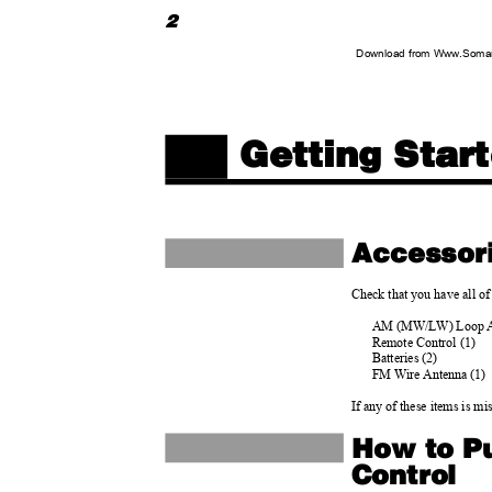
2
Download from Www.Soman
Getting Sta
Accesso
Check that you have all of
AM (MW/LW) Loop A
Remote Control (1)
Batteries (2)
FM Wire Antenna (1)
If any of these items is m
How to Pu
Control