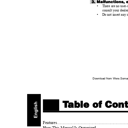
3. Malfunctions,
•
There are no user-
consult your deale
•
Do not insert any 
Download from Www.Soman
T
a
ble of Co
Feature
s
.
................................................................
How This Manual Is Organize
d
.
...........................