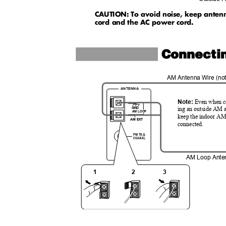
CAUTION: To avoid noise, keep antenn
cord and the AC power cord.
Connecti
AM Antenna Wire (no
ANTENNA
Note:
Even when 
GND
ing an outside AM 
AM LOOP
keep the indoor A
AM EXT
connected.
FM 75
COAXIAL
AM Loop Ant
1
2
3