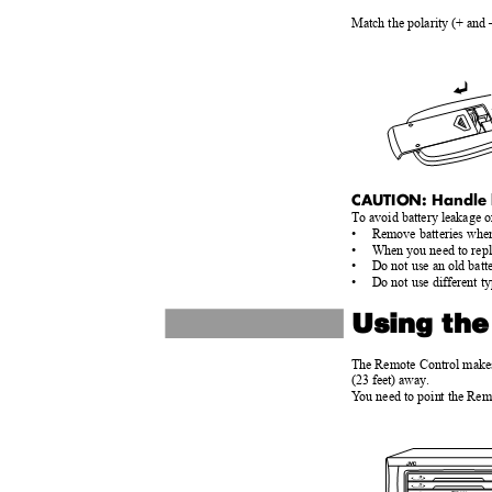
Match the polarity (+ and 
CAUTION: Handle 
To avoid battery leakage 
•
Remove batteries when
•
When you need to repla
•
Do not use an old bat
•
Do not use different ty
Using th
The Remote Control makes 
(23 feet) away.
Y
o
u need to point the Rem
DISC
DISC