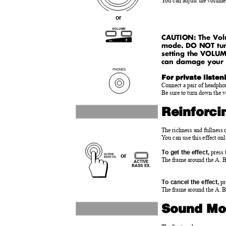
Y
o
u can adjust the volum
or
VOLUME
CAUTION: The Vol
mode. DO NOT turn
setting the VOLUM
can damage your 
For private liste
Connect a pair of headph
Be sure to turn down the 
Reinforc
The richness and fullness 
Y
o
u can use this effect o
To get the effect,
press
or
The frame around the A. 
ACTIVE
BASS EX.
To cancel the effect,
pr
The frame around the A. 
Sound M