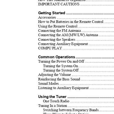
IMPORTANT CAUTIONS ...................................
Getting Started ............................................
Accessories ...........................................................
How to Put Batteries in the Remote Control ..........
Using the Remote Control .....................................
Connecting the FM Antenn
a
.
................................
Connecting the AM (MW/LW) Antenna ................
Connecting the Speakers ......................................
Connecting Auxiliary Equipment ..........................
COMPU PLAY ......................................................
Common Operation
s
.
.................................
Turning the Power On and Off ..............................
Turning the System O
n
.
...................................
Turning the System Off ....................................
Adjusting the
V
o
lume ...........................................
Reinforcing the Bass Sound ..................................
Sound Modes ........................................................
Listening to Auxiliary Equipment .........................
Using the Tuner ..........................................
One Touch Radio ............................................
Tuning In a Station ..............................................
Switching between Frequency Band
s
.
............