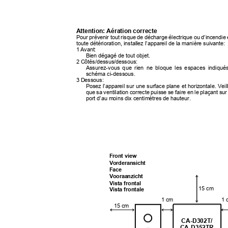
Attention: Aération correcte
Pour prévenir tout risque de décharge électrique ou d’incendie 
toute détérioration, installez l’appareil de la manière suivante
1 Avant:
Bien dégagé de tout objet.
2 Côtés/dessus/dessous:
Assurez-vous que rien ne bloque les espaces indiqu
schéma ci-dessous.
3 Dessous:
Posez l’appareil sur une surface plane et horizontale. Vei
que sa ventilation correcte puisse se faire en le plaçant su
port d’au moins dix centimètres de hauteur.
Front view
Vorderansicht
Face
Vooraanzicht
Vista frontal
15 cm
Vista frontale
1 cm
1
15 cm
CA-D302T/
CA-D352TR