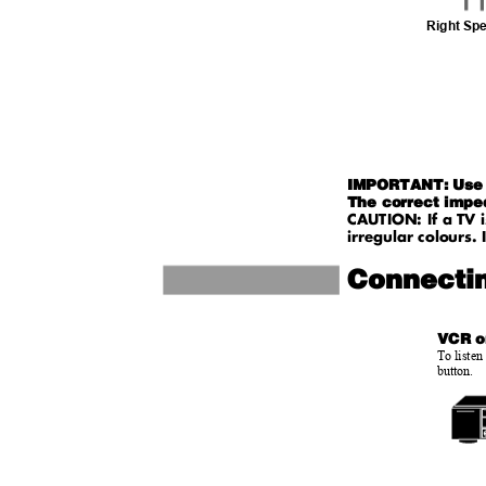
Right Sp
IMPORTANT: Use s
The correct impe
CAUTION: If a TV 
irregular colours.
Connecti
VCR o
To listen
button.