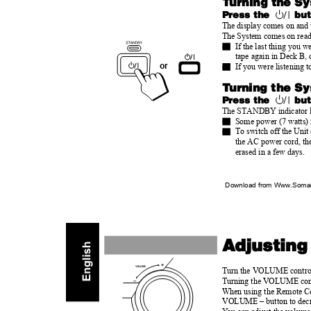
T
u
rning the S
Press the
bu
The display comes on and
The System comes on ready
o
If the last thing you w
tape again in Deck B,
or
o
If you were listening t
T
u
rning the S
Press the
bu
The STANDBY indicator lig
o
Some power (7 watts) 
o
To switch off the Uni
the AC power cord, the
erased in a few days.
Download from Www.Soman
Adjustin
Turn the VOLUME control c
Turning the VOLUME contro
When using the Remote Co
VOLUME – button to decr