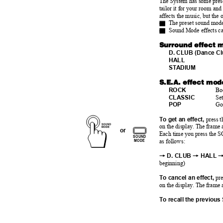
The System has some prese
tailor it for your room an
affects the music, but the 
o
The preset sound mode
o
Sound Mode effects c
Surround effect
D. CLUB (Dance C
HALL
STADIUM
S.E.A. effect mo
ROCK
Bo
CLASSIC
Se
POP
Go
To get an effect,
press 
on the display. The frame
or
Each time you press the
SOUND
as follows:
MODE
=
=
D. CLUB
HALL
beginning)
To cancel an effect,
pr
on the display. The frame
To recall the previou