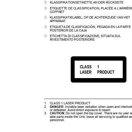
KLASSIFIKATIONSETIKETTE AN DER RÜCKSEITE
1
ETIQUETTE DE CLASSIFICATION, PLACÉE A L'ARRIÈ
1
COFFRET
KLASSIFIKATIELABEL, OP DE ACHTERZIJDE VAN HET
1
APPARAAT
ETIQUETA DE CLASIFICACIÓN, PEGADA EN LA PART
1
POSTERIOR DE LA CAJA
ETICHETTA DI CLASSIFICAZIONE, SITUATA SUL
1
RIVESTIMENTO POSTERIORE
CLASS
1
LASER
PRODUCT
1. CLASS
1 LASER PRODUCT
2.
DANGER
: Invisible laser radiation when open and interloc
or defeated. Avoid direct exposure to beam.
3.
CAUTION
: Do not open the top cover. There are no user 
able parts inside the Unit; leave all servicing to qualified 
personnel.