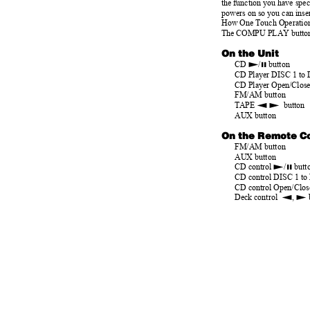
the function you have speci
powers on so you can inse
How One Touch Operation w
The COMPU PLAY button
On the Unit
£
8
CD
/
button
CD Player DISC 1 to
CD Player Open/Close
FM/AM button
™ £
TAPE
button
AUX button
On the Remote C
FM/AM button
AUX button
£
8
CD control
/
but
CD control DISC 1 to
CD control Open/Clos
™
£
Deck control
,