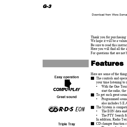
G-3
Download from Www.Soman
Thank you for purchasin
We hope it will be a valu
Be sure to read this instr
Here you will find all the
For questions that are not
Feature
Here are some of the thin
Easy operation
The controls and oper
your time listening to
•
With the One Touc
start the radio, t
To get such great sou
Great sound
•
Programmed sound 
also includes S.E.
The System is compat
•
The EON data enab
•
The PTY Search fu
In addition, Radio Tex
CD changer function c
Triple Tray