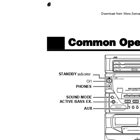
6
Download from Www.Soman
Common Ope
DISC
DISC
DISC
STANDBY
indicator
PHONES
SOUND MODE
ACTIVE BASS EX.
AUX