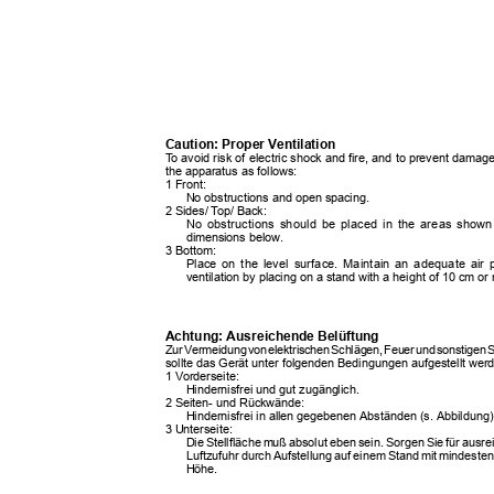
Caution: Proper Ventilation
To
a
void risk of electric shock and fire, and to prevent damag
the apparatus as follows:
1 Front:
No obstructions and open spacing.
2 Sides/
T
o
p/ Back:
No obstructions should be placed in the areas sho
dimensions below.
3 Bottom:
Place on the level surface. Maintain an adequate air
ventilation by placing on a stand with a height of 10 cm o
Achtung: Ausreichende Belüftung
Zu
r
V
ermeidun
g
v
o
n
e
lektrische
n
S
chlägen
,
F
eue
r
u
n
d
s
onstige
n
sollte das Gerät unter folgenden Bedingungen aufgestellt we
1 Vorderseite:
Hindernisfrei und gut zugänglich.
2 Seiten- und Rückwände:
Hindernisfrei in allen gegebenen Abständen (s. Abbildung
3 Unterseite:
Die Stellfläche muß absolut eben sein. Sorgen Sie für aus
Luftzufuhr durch Aufstellung auf einem Stand mit mindest
Höhe.