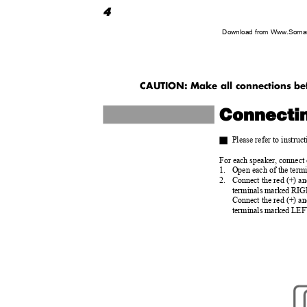
4
Download from Www.Soman
CAUTION: Make all connections bef
Connecti
Please refer to instru
For each speaker, connect 
1. Open
each of the term
2. Connect
the red (+) an
terminals marked RI
Connect the red (+) and
terminals marked LEF