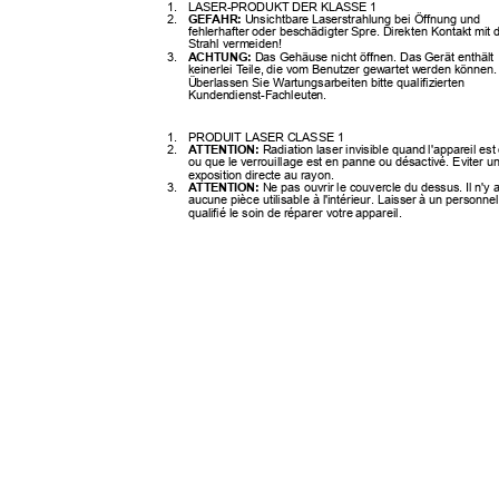
1. LASER-PRODUKT
DER KLASSE 1
2.
GEFAHR:
Unsichtbare Laserstrahlung bei Öffnung und
fehlerhafter oder beschädigter Spre. Direkten Kontakt mi
Strahl vermeiden!
3.
ACHTUNG:
Das Gehäuse nicht öffnen. Das Gerät enthäl
keinerlei
T
e
ile, die vom Benutzer gewartet werden können
Überlassen Sie Wartungsarbeiten bitte qualifizierten
Kundendienst-Fachleuten.
1. PRODUIT
LASER CLASSE 1
2.
ATTENTION:
Radiation laser invisible quand l'appareil es
ou que le verrouillage est en panne ou désactivé. Eviter 
exposition directe au rayon.
3.
ATTENTION:
Ne pas ouvrir le couvercle du dessus. Il n'y
aucune pièce utilisable à l'intérieur. Laisser à un personn
qualifié le soin de réparer votre appareil.