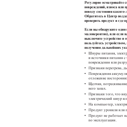
Регулярно осматривайте с
повреждений, износа или 
поводу состояния какого-
Обратитесь в Центр подде
проверить продукт и где 
Если вы обнаружите один 
маловероятно), или если в
выключите устройство и о
пользуйтесь устройством,
получения дальнейших ук
v
Шнуры питания, электр
и источники питания 
повреждения или разр
v
Признаки перегрева, д
v
Повреждения аккумуля
отложение посторонних
v
Щелчки, потрескивание
него запах.
v
Признаки того, что вн
электрический шнур ил
v
На компьютер, электри
v
Продукт уронили или 
v
Продукт не работает 
по эксплуатации.