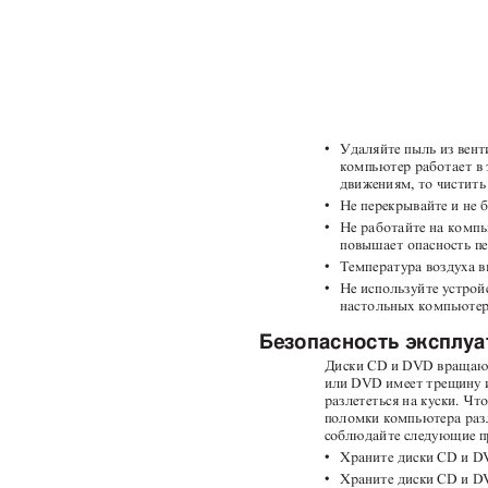
v
Удаляйте пыль из вент
компьютер работает в
движениям, то чистить
v
Не перекрывайте и не 
v
Не работайте на компь
повышает опасность п
v
Температура воздуха в
v
Не используйте устрой
настольных компьюте
Безопасность эксплу
Диски CD и DVD вращают
или DVD имеет трещину и
разлететься на куски. Ч
поломки компьютера раз
соблюдайте следующие 
v
Храните диски CD и D
v
Храните диски CD и DV