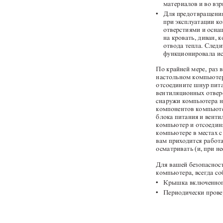
материалов и во вз
v
Для предотвращения
при эксплуатации 
отверстиями и осна
на кровать, диван, 
отвода тепла. След
функционировала и
По крайней мере, раз 
настольном компьютер
отсоедините шнур пита
вентиляционных отверс
снаружи компьютера н
компонентов компьюте
блока питания и венти
компьютер и отсоединя
компьютере в местах с
вам приходится работ
осматривать (и, при н
Для вашей безопаснос
компьютера, всегда с
v
Крышка включенног
v
Периодически прове