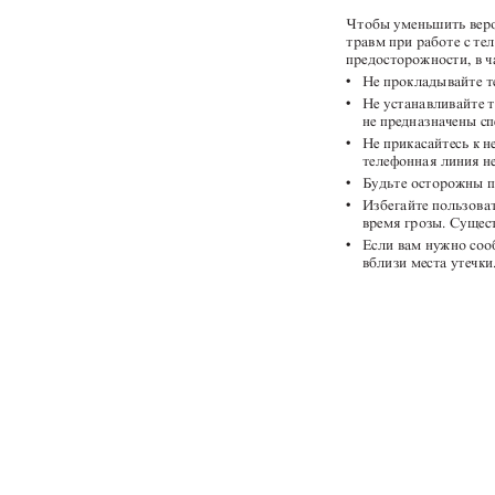
Чтобы уменьшить веро
травм при работе с т
предосторожности, в 
v
Не прокладывайте т
v
Не устанавливайте 
не предназначены с
v
Не прикасайтесь к 
телефонная линия не
v
Будьте осторожны п
v
Избегайте пользова
время грозы. Сущес
v
Если вам нужно соо
вблизи места утечк