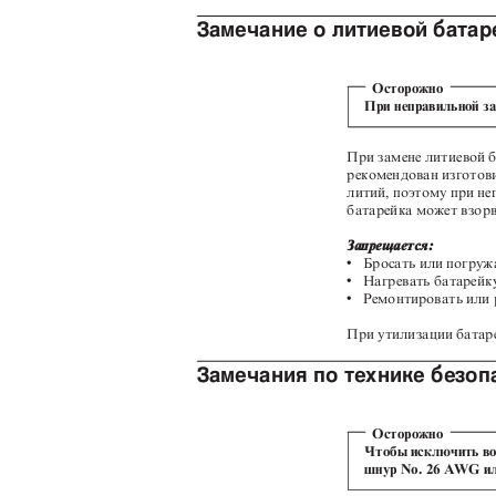
Замечание о литиевой бата
Осторожно
При неправильной за
При замене литиевой б
рекомендован изготов
литий, поэтому при н
батарейка может взор
Запрещается:
v
Бросать или погруж
v
Нагревать батарей
v
Ремонтировать или 
При утилизации батар
Замечания по технике безо
Осторожно
Чтобы исключить во
шнур No. 26
A
W
G и