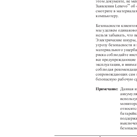
этом документе, не м
™
Заявления Lenovo
об
смотрите в материалах
компьютеру.
Безопасности клиенто
мы уделяем одинаковое
нельзя забывать, что 
Электрические шнуры,
угрозу безопасности и
материального ущерба
риска соблюдайте инс
все предупреждающие 
эксплуатации, и вним
соблюдая рекомендаци
сопровождающих сам п
безопасную рабочую с
Примечание:
Данная и
аккумуля
использу
монитора
относитс
батарейк
поддержа
выключен
безопасн