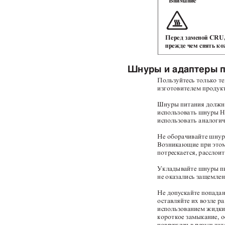
Внимание
Перед заменой CRU,
прежде чем снять к
Шнуры и адаптеры 
Пользуйтесь только т
изготовителем продук
Шнуры питания должн
использовать шнуры H
использовать аналоги
Не оборачивайте шнур 
Возникающие при этом
потрескается, расслои
Укладывайте шнуры пи
не оказались защемле
Не допускайте попадан
оставляйте их возле р
использованием жидки
короткое замыкание, 
поврежден в результа