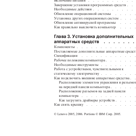
Включение питания
.
.
.
.
.
.
.
.
.
.
Завершение установки программных средств
.
.
Необходимые действия
.
.
.
.
.
.
.
.
.
Обновление операционной системы
.
.
.
.
.
Установка других операционных систем
.
.
.
.
Обновление антивирусной программы
.
.
.
.
Как правильно выключить компьютер
.
.
.
.
Глава 3. Установка дополнительны
аппаратных средств
. . . . . . .
Компоненты .
.
.
.
.
.
.
.
.
.
.
.
.
Поставляемые дополнительные аппаратные средст
Спецификации
.
.
.
.
.
.
.
.
.
.
.
.
Рабочее положение компьютера .
.
.
.
.
.
.
Необходимые инструменты
.
.
.
.
.
.
.
.
Работа с устройствами, чувствительными к
статическому электричеству
.
.
.
.
.
.
.
.
Как подключить внешние аппаратные средства .
.
Расположение элементов управления и разъем
на передней панели компьютера .
.
.
.
.
.
Расположение разъемов на задней панели
компьютера
.
.
.
.
.
.
.
.
.
.
.
.
Как загрузить драйверы устройств .
.
.
.
.
Как снять крышку
.
.
.
.
.
.
.
.
.
.
.
© Lenovo 2005, 2006. Portions © IBM Corp. 2005.