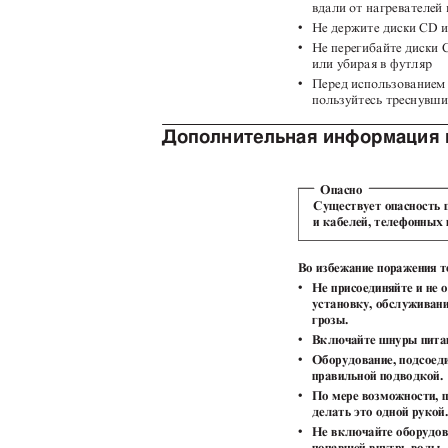
вдали от нагревателей
v
Не держите диски CD и
v
Не перегибайте диски 
или убирая в футляр
v
Перед использованием 
пользуйтесь треснувш
Дополнительная информация 
Опасно
Существует опасность 
и кабелей, телефонных 
Во избежание поражения 
v
Не присоединяйте и не 
установку, обслуживан
грозы.
v
Включайте шнуры питан
v
Оборудование, подсоед
правильной подводкой
v
По мере возможности, п
делать это одной руко
v
Не включайте оборудов
попавшей внутрь воды