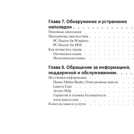
Глава 7. Обнаружение и устранение
неполадок .
. . . . . . . . . . . .
Основные неполадки
.
.
.
.
.
.
.
.
.
.
Программы диагностики
.
.
.
.
.
.
.
.
.
PC-Doctor for Windows
.
.
.
.
.
.
.
.
.
PC-Doctor for DOS
.
.
.
.
.
.
.
.
.
.
Как почистить мышь
.
.
.
.
.
.
.
.
.
.
Оптическая мышь
.
.
.
.
.
.
.
.
.
.
Неоптическая мышь
.
.
.
.
.
.
.
.
.
Глава 8. Обращение за информацией,
поддержкой и обслуживанием.
. . .
Источники информации
.
.
.
.
.
.
.
.
.
Папка Online Books (Электронные книги) .
.
.
Lenovo Care
.
.
.
.
.
.
.
.
.
.
.
.
Access Help
.
.
.
.
.
.
.
.
.
.
.
.
Гарантия и техника безопасности
.
.
.
.
.
www.lenovo.com .
.
.
.
.
.
.
.
.
.
.
Консультации и услуги.
.
.
.
.
.
.
.
.
.