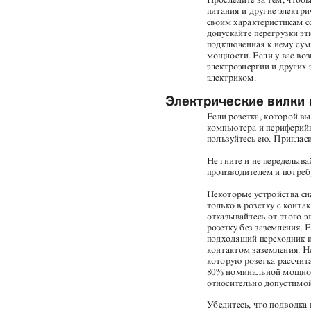
Проследите за тем, чтоб
питания и другие электр
своим характеристикам с
допускайте перегрузки эт
подключенная к нему су
мощности. Если у вас во
электроэнергии и других
электриком.
Электрические вилки
Если розетка, которой в
компьютера и периферийн
пользуйтесь ею. Приглас
Не гните и не переделыва
производителем и потреб
Некоторые устройства сн
только в розетку с конта
отказывайтесь от этого э
розетку без заземления. 
подходящий переходник и
контактом заземления. Н
которую розетка рассчи
80% номинальной мощнос
относительно допустимой
Убедитесь, что подводка