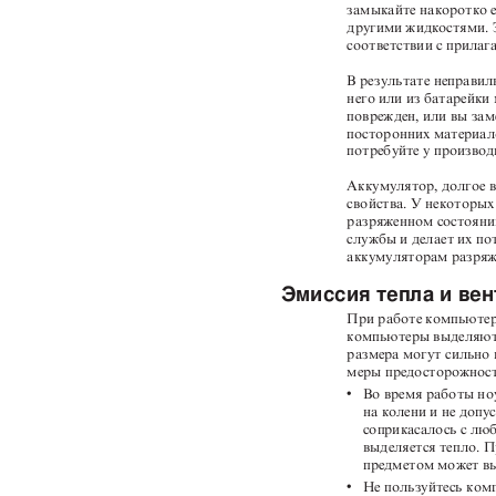
замыкайте накоротко е
другими жидкостями. 
соответствии с прилаг
В результате неправил
него или из батарейки
поврежден, или вы зам
посторонних материал
потребуйте у произво
Аккумулятор, долгое 
свойства. У некоторых
разряженном состояни
службы и делает их п
аккумуляторам разряж
Эмиссия тепла и ве
При работе компьютер
компьютеры выделяют 
размера могут сильно
меры предосторожнос
v
Во время работы но
на колени и не доп
соприкасалось с лю
выделяется тепло. 
предметом может в
v
Не пользуйтесь ком