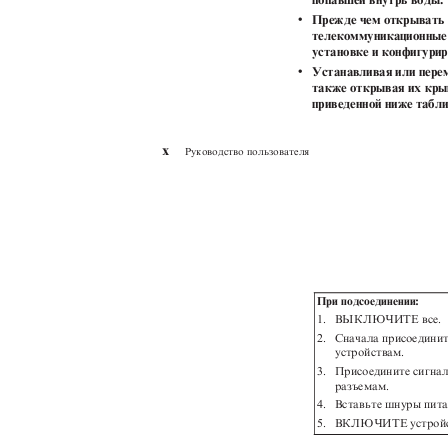
v
Прежде чем открывать 
телекоммуникационные 
установке и конфигурир
v
Устанавливая или пере
также открывая их крыш
приведенной ниже табл
x
Руководство пользователя
При подсоединении:
1. ВЫКЛЮЧИТЕ
все.
2. Сначала
присоединит
устройствам.
3. Присоедините
сигна
разъемам.
4. Вставьте
шнуры пита
5. ВКЛЮЧИТЕ
устрой