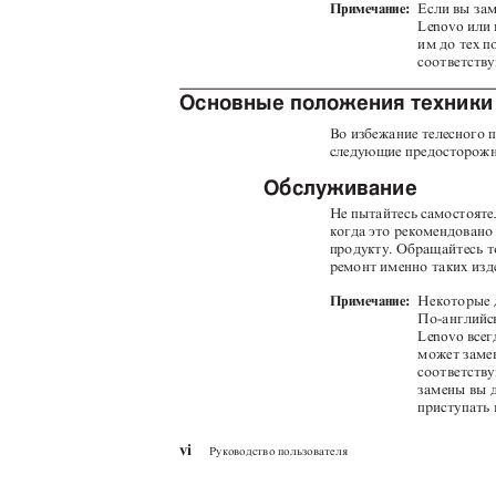
Примечание:
Если вы зам
Lenovo или 
им до тех п
соответств
Основные положения техники
Во избежание телесного 
следующие предосторож
Обслуживание
Не пытайтесь самостояте
когда это рекомендовано
продукту. Обращайтесь 
ремонт именно таких изд
Примечание:
Некоторые 
По-английск
Lenovo всег
может заме
соответств
замены вы 
приступать 
vi
Руководство пользователя