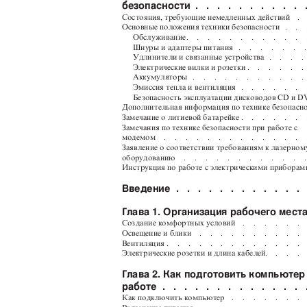
безопасности .
. . . . . . . . . 
Состояния, требующие немедленных действий
.
Основные положения техники безопасности
.
.
Обслуживание.
.
.
.
.
.
.
.
.
.
.
Шнуры и адаптеры питания
.
.
.
.
.
.
.
Удлинители и связанные устройства
.
.
.
.
Электрические вилки и розетки .
.
.
.
.
.
Аккумуляторы .
.
.
.
.
.
.
.
.
.
.
Эмиссия тепла и вентиляция
.
.
.
.
.
.
Безопасность эксплуатации дисководов CD и 
Дополнительная информация по технике безопас
Замечание о литиевой батарейке .
.
.
.
.
.
Замечания по технике безопасности при работе с
модемом
.
.
.
.
.
.
.
.
.
.
.
.
.
Заявление о соответствии требованиям к лазерно
оборудованию
.
.
.
.
.
.
.
.
.
.
.
.
Инструкция по работе с электрическими приборам
Введение .
. . . . . . . . . . . 
Глава 1. Организация рабочего мес
Создание комфортных условий
.
.
.
.
.
.
Освещение и блики
.
.
.
.
.
.
.
.
.
.
Вентиляция .
.
.
.
.
.
.
.
.
.
.
.
.
Электрические розетки и длина кабелей.
.
.
.
Глава 2. Как подготовить компьюте
работе .
. . . . . . . . . . . . 
Как подключить компьютер
.
.
.
.
.
.
.